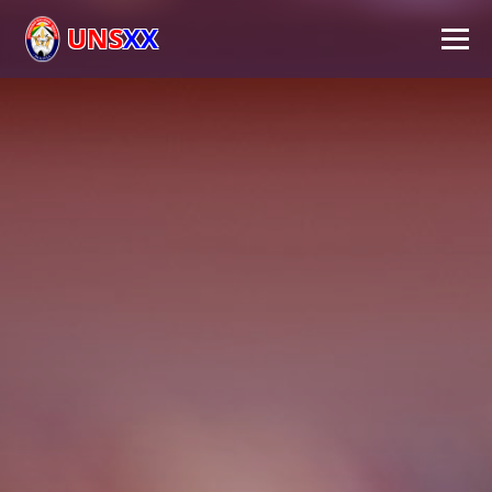
UNS
XX
Inicio
Universidad
Autoridades
Académico
Investigación
Extensión
FPS