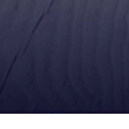
Ubícanos