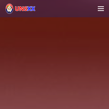
UNS
XX
Inicio
Universidad
Autoridades
Académico
Investigación
Extensión
FPS