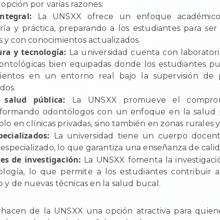
opción por varias razones:
ntegral:
La UNSXX ofrece un enfoque académico
ía y práctica, preparando a los estudiantes para se
y con conocimientos actualizados.
ura y tecnología:
La universidad cuenta con laborato
dontológicas bien equipadas donde los estudiantes p
ientos en un entorno real bajo la supervisión de p
dos.
salud pública:
La UNSXX promueve el comprom
formando odontólogos con un enfoque en la salud p
lo en clínicas privadas, sino también en zonas rurales 
pecializados:
La universidad tiene un cuerpo docen
 especializado, lo que garantiza una enseñanza de calid
es de investigación:
La UNSXX fomenta la investigaci
logía, lo que permite a los estudiantes contribuir 
 y de nuevas técnicas en la salud bucal.
s hacen de la UNSXX una opción atractiva para quie