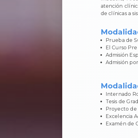
atención clíni
de clínicas a 
Modalida
Prueba de Su
El Curso Pre 
Admisión Esp
Admisión por
Modalidad
Internado Ro
Tesis de Gra
Proyecto de
Excelencia 
Examén de 