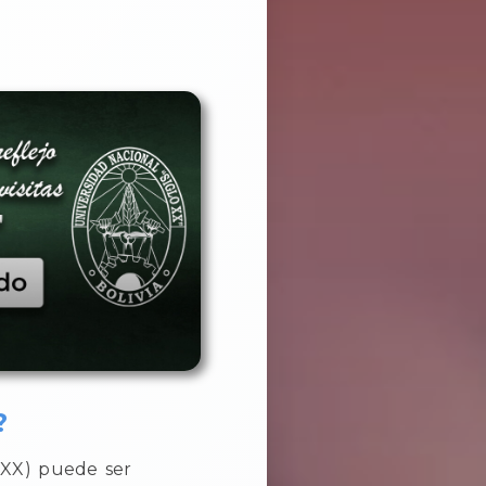
?
SXX) puede ser