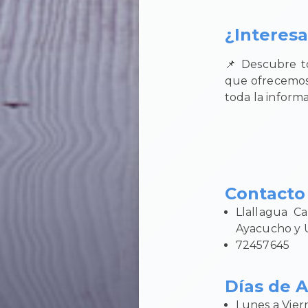
¿Interes
📌 Descubre to
que ofrecemos.
toda la informa
Contacto 
Llallagua C
Ayacucho y 
72457645
Días de A
Lunes a Vier