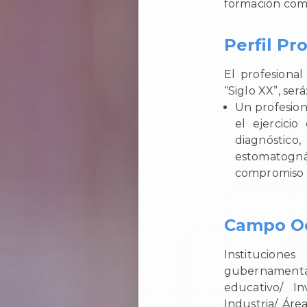
formación comp
Perfil Pr
El profesiona
“Siglo XX”, será
Un profesion
el ejercici
diagnóstico,
estomatogná
compromiso c
Campo Oc
Institucione
gubernamenta
educativo/ I
Industria/ Áre