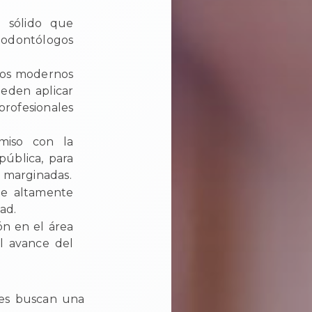
 sólido que
r odontólogos
rios modernos
ueden aplicar
rofesionales
iso con la
ública, para
y marginadas.
te altamente
ad.
ón en el área
al avance del
nes buscan una