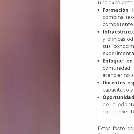
una excelente 
Formación i
combina teor
competentes 
Infraestruct
y clínicas o
sus conocim
experimenta
Enfoque en 
comunidad, 
atender no so
Docentes es
capacitado y
Oportunidad
de la odonto
conocimiento
Estos factore