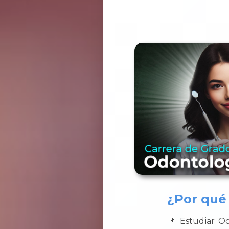
¿Por qué
📌 Estudiar O