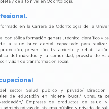
leta y de alto nivel en Odontología.
ofesional.
l formado en la Carrera de Odontología de la Univer
:
al con sólida formación general, técnico, científico y t
o de la salud buco dental, capacitado para realizar
 promoción, prevención, tratamiento y rehabilitació
tico del individuo y la comunidad, provisto de valo
on visión de transformación social.
upacional
s del sector Salud publico y privado/ Dirección
les de educación en higiene bucal/ Consulta pr
nvestigación/ Empresas de productos de salud y 
as administrativas del sistema público y privado de sa