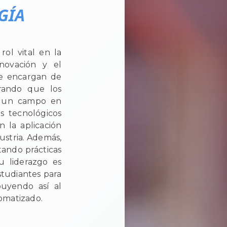
GÍA
ol vital en la
nnovación y el
se encargan de
urando que los
en un campo en
os tecnológicos
n la aplicación
dustria. Además,
tando prácticas
u liderazgo es
studiantes para
buyendo así al
omatizado.