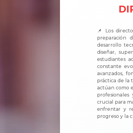
DI
📌 Los direct
preparación d
desarrollo te
diseñar, supe
estudiantes a
constante evol
avanzados, fom
práctica de la 
actúan como en
profesionales
crucial para m
enfrentar y r
progreso y la 