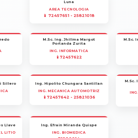
Luna
AREA TECNOLOGIA
📱 72457651 - 25821018
oredo
M.Sc. Ing. Jhillma Margot
M.Sc. I
Portanda Zurita
A
ING. INFORMATICA
📱72457622
M.Sc. 
 Sillero
Ing. Hipolito Chungara Santillan
NICA
ING. MECANICA AUTOMOTRIZ
ING
📱72457642 - 25821036
es Llave
Ing. Efrain Miranda Quispe
L LITIO
ING. BIOMEDICA