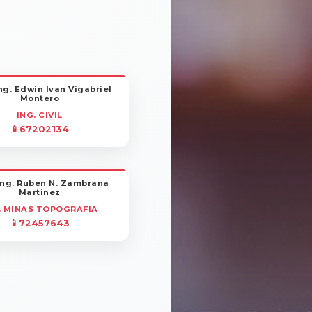
ng. Edwin Ivan Vigabriel
Montero
ING. CIVIL
📱67202134
Ing. Ruben N. Zambrana
Martinez
. MINAS TOPOGRAFIA
📱72457643