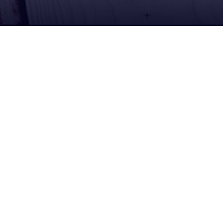
Contacto
Calle Campero Nº 36, Llallagua Potosi Bolivia
02-5820222
Edificio Camiri calle Comercio Esq. Yanacocha,
La Paz Bolivia
02-2406090
Lunes a Viernes: 08:00 am - 18:00 pm