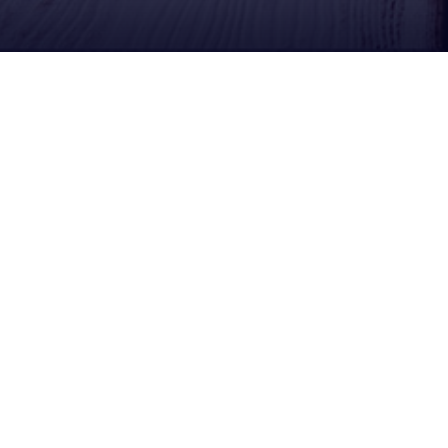
Ubícanos