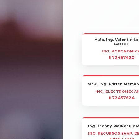
M.Sc. Ing. Valentin L
Gareca
ING. AGRONOMIC
📱72457620
M.Sc. Ing. Adrian Mamani
ING. ELECTROMECA
📱72457624
Ing. Jhonny Walker Flor
ING. RECURSOS EVAP. DE