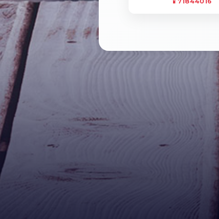
📱71844016