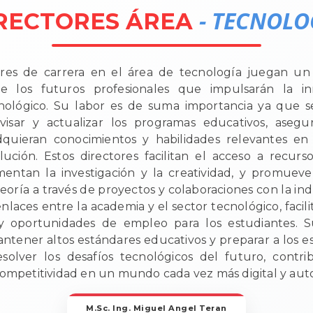
- TECNOLO
RECTORES ÁREA
ores de carrera en el área de tecnología juegan un r
e los futuros profesionales que impulsarán la i
cnológico. Su labor es de suma importancia ya que 
rvisar y actualizar los programas educativos, aseg
dquieran conocimientos y habilidades relevantes 
ución. Estos directores facilitan el acceso a recurs
entan la investigación y la creatividad, y promueve
teoría a través de proyectos y colaboraciones con la in
laces entre la academia y el sector tecnológico, facili
 y oportunidades de empleo para los estudiantes. S
antener altos estándares educativos y preparar a los e
esolver los desafíos tecnológicos del futuro, contri
competitividad en un mundo cada vez más digital y aut
M.Sc. Ing. Miguel Angel Teran