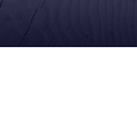
Ubícanos