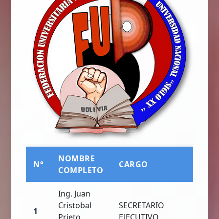
NOMBRE
N°
CARGO
COMPLETO
Ing. Juan
Cristobal
SECRETARIO
1
Prieto
EJECUTIVO