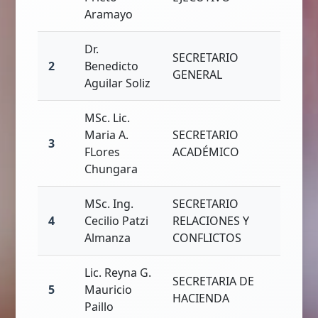
Aramayo
Dr.
SECRETARIO
2
Benedicto
GENERAL
Aguilar Soliz
MSc. Lic.
Maria A.
SECRETARIO
3
FLores
ACADÉMICO
Chungara
MSc. Ing.
SECRETARIO
4
Cecilio Patzi
RELACIONES Y
Almanza
CONFLICTOS
Lic. Reyna G.
SECRETARIA DE
5
Mauricio
HACIENDA
Paillo