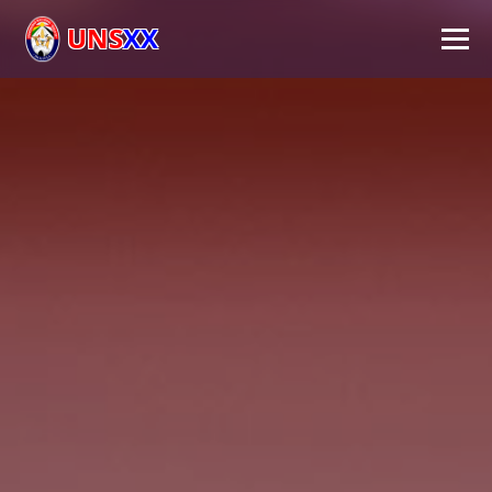
UNS
XX
Inicio
Universidad
Autoridades
Académico
Investigación
Extensión
FPS