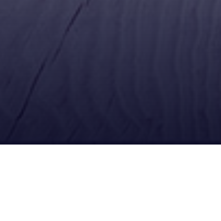
Ubícanos