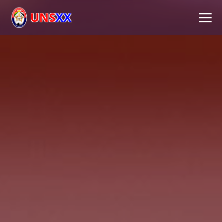
UNS
XX
Inicio
Universidad
Autoridades
Académico
Investigación
Extensión
FPS