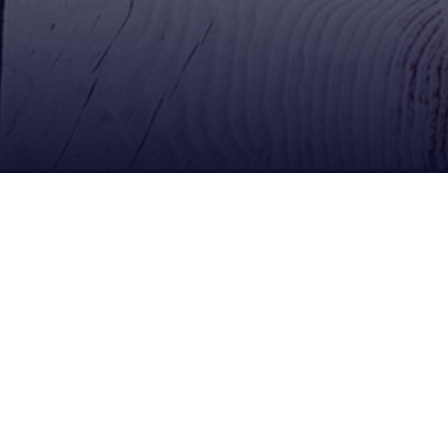
Ubícanos