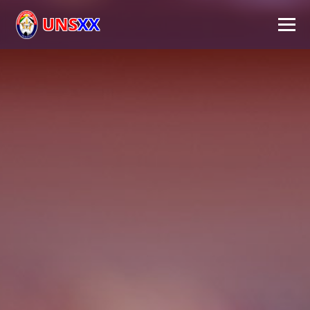
UNS
XX
Inicio
Universidad
Autoridades
Académico
Investigación
Extensión
FPS