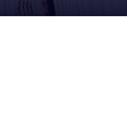
Contacto
Calle Campero Nº 36, Llallagua Potosi Bolivia
02-5820222
Edificio Camiri calle Comercio Esq. Yanacocha,
La Paz Bolivia
02-2406090
Lunes a Viernes: 08:00 am - 18:00 pm