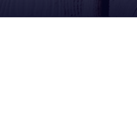
Ubícanos