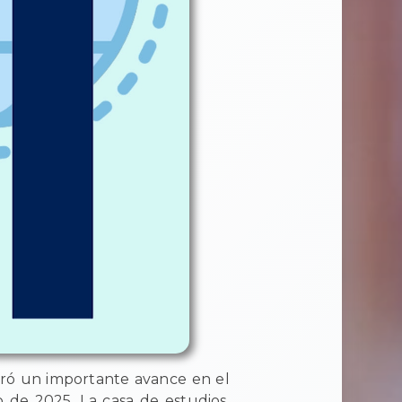
gró un importante avance en el
 de 2025. La casa de estudios,