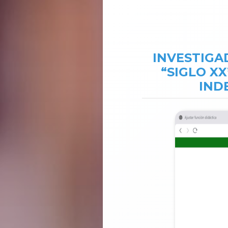
INVESTIGA
“SIGLO XX
IND