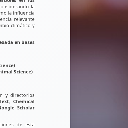
árboles en los
considerando la
mo la influencia
encia relevante
mbio climático y
dexada en bases
cience)
Animal Science)
n y directorios
Text
,
Chemical
Google Scholar
aciones de esta