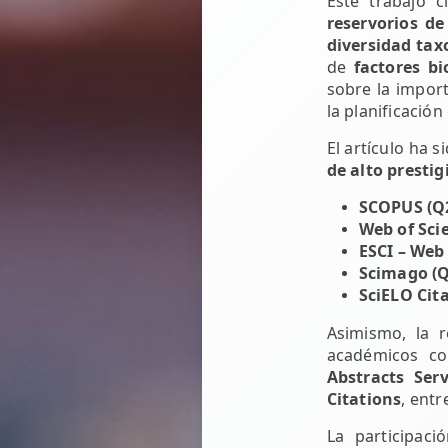
Este trabajo c
reservorios d
diversidad tax
de
factores bi
sobre la import
la planificación
El artículo ha 
de alto prestig
SCOPUS (Q
Web of Scie
ESCI – Web 
Scimago (Q3
SciELO Cit
Asimismo, la r
académicos 
Abstracts Serv
Citations
, entr
La participaci