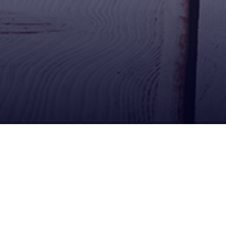
Ubícanos