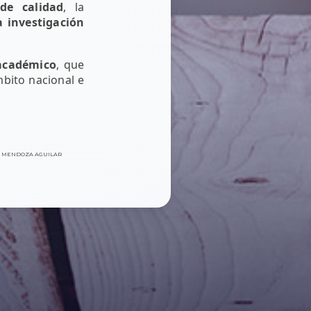
 de calidad
, la
a investigación
 académico
, que
mbito nacional e
 MENDOZA AGUILAR