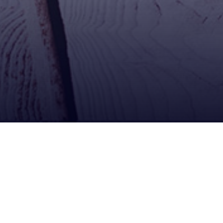
Contacto
Calle Campero Nº 36, Llallagua Potosi Bolivia
02-5820222
Edificio Camiri calle Comercio Esq. Yanacocha,
La Paz Bolivia