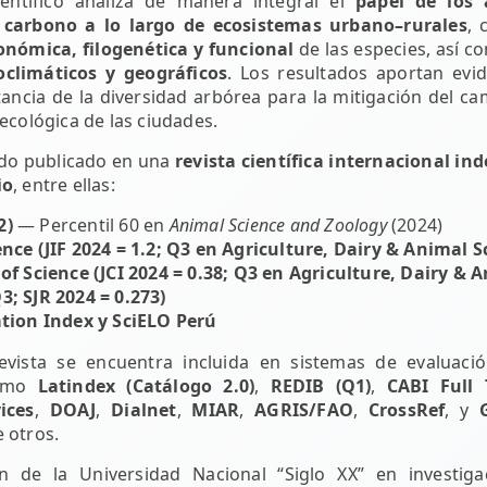
ientífico analiza de manera integral el
papel de los 
e carbono a lo largo de ecosistemas urbano–rurales
, 
onómica, filogenética y funcional
de las especies, así co
oclimáticos y geográficos
. Los resultados aportan evid
ancia de la diversidad arbórea para la mitigación del ca
 ecológica de las ciudades.
sido publicado en una
revista científica internacional in
io
, entre ellas:
2)
— Percentil 60 en
Animal Science and Zoology
(2024)
nce (JIF 2024 = 1.2; Q3 en Agriculture, Dairy & Animal S
of Science (JCI 2024 = 0.38; Q3 en Agriculture, Dairy & 
; SJR 2024 = 0.273)
ation Index y SciELO Perú
evista se encuentra incluida en sistemas de evaluació
como
Latindex (Catálogo 2.0)
,
REDIB (Q1)
,
CABI Full 
ices
,
DOAJ
,
Dialnet
,
MIAR
,
AGRIS/FAO
,
CrossRef
, y
e otros.
ón de la Universidad Nacional “Siglo XX” en investig