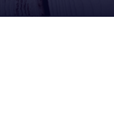
Contacto
Calle Campero Nº 36, Llallagua Potosi Bolivia
02-5820222
Edificio Camiri calle Comercio Esq. Yanacocha,
La Paz Bolivia
02-2406090
Lunes a Viernes: 08:00 am - 18:00 pm