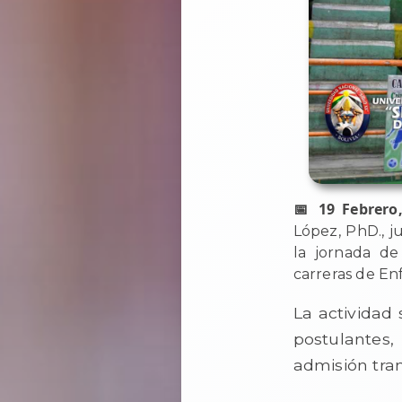
📅 19 Febrero
López, PhD., j
la jornada de
carreras de En
La actividad
postulantes,
admisión tran