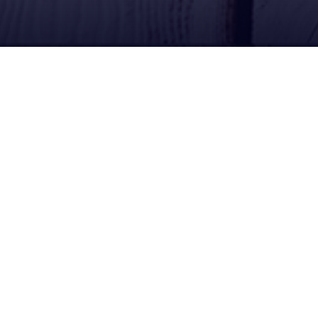
Ubícanos