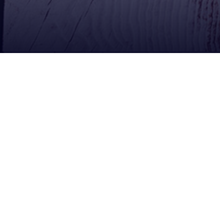
Ubícanos