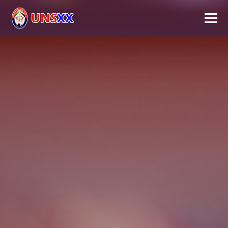
UNS
XX
Inicio
Universidad
Autoridades
Académico
Investigación
Extensión
FPS