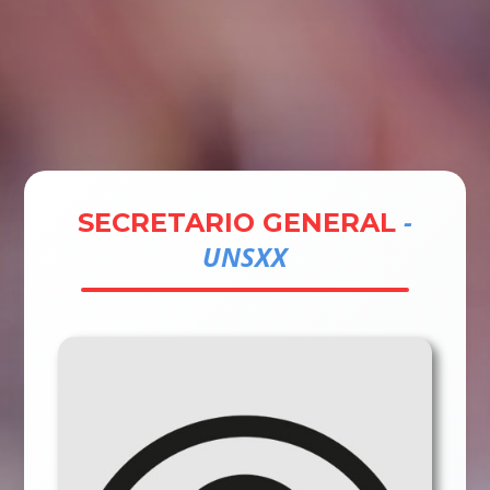
Tramites
Unidades
Contactos
Ingresar
-
SECRETARIO GENERAL
UNSXX