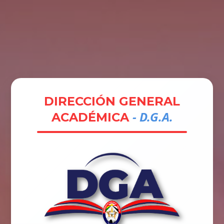
Tramites
Unidades
Contactos
Ingresar
DIRECCIÓN GENERAL
- D.G.A.
ACADÉMICA