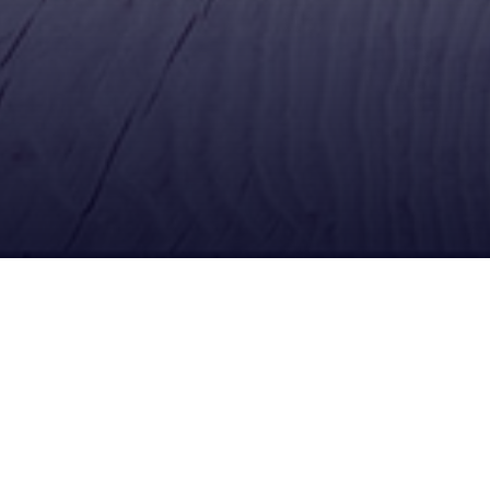
Ubícanos