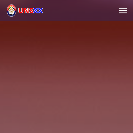
UNS
XX
Inicio
Universidad
Autoridades
Académico
Investigación
Extensión
FPS