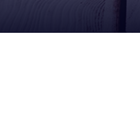
Ubícanos