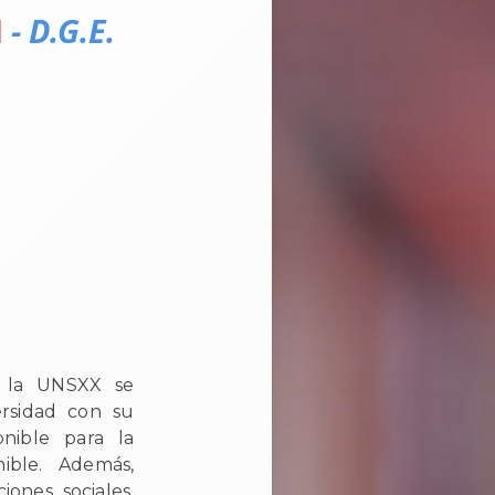
- D.G.E.
N
e la UNSXX se
ersidad con su
onible para la
ible. Además,
ones sociales,