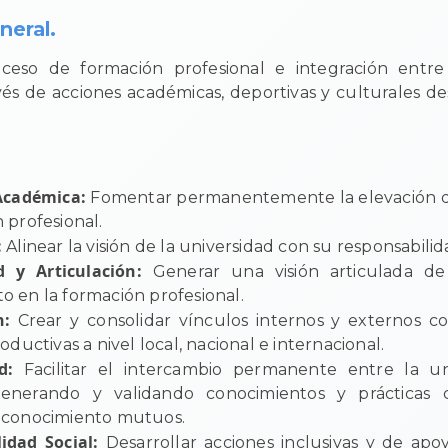
neral.
ceso de formación profesional e integración entre
vés de acciones académicas, deportivas y culturales de
 Académica:
Fomentar permanentemente la elevación de
 profesional.
:
Alinear la visión de la universidad con su responsabilida
d y Articulación:
Generar una visión articulada de
o en la formación profesional.
n:
Crear y consolidar vínculos internos y externos co
roductivas a nivel local, nacional e internacional.
ad:
Facilitar el intercambio permanente entre la un
generando y validando conocimientos y prácticas 
econocimiento mutuos.
idad Social:
Desarrollar acciones inclusivas y de ap