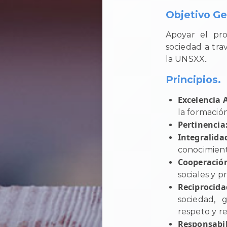
Objetivo Ge
Apoyar el pro
sociedad a tra
la UNSXX..
Principios.
Excelencia
la formación
Pertinencia
Integralida
conocimient
Cooperació
sociales y p
Reciprocid
sociedad, 
respeto y r
Responsabil