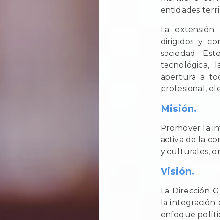
entidades terr
La extensión 
dirigidos y co
sociedad. Est
tecnológica, 
apertura a tod
profesional, e
Misión.
Promover la int
activa de la co
y culturales, o
Visión.
La Dirección G
la integración
enfoque políti