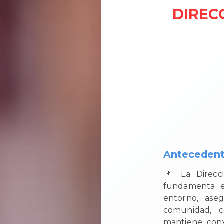
DIREC
Antecedent
📌 La Direcc
fundamenta en
entorno, aseg
comunidad, c
mantiene conv