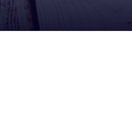
Contacto
Calle Campero Nº 36, Llallagua Potosi Bolivia
02-5820222
Edificio Camiri calle Comercio Esq. Yanacocha,
La Paz Bolivia
02-2406090
Lunes a Viernes: 08:00 am - 18:00 pm