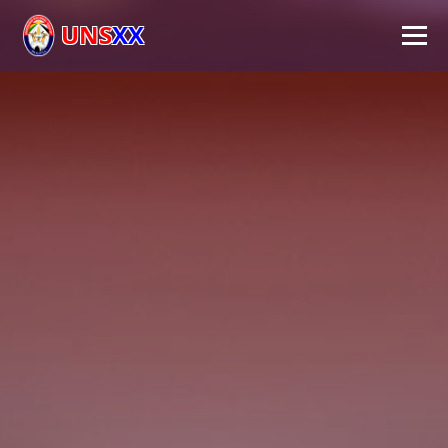
UNS
XX
Inicio
Universidad
Autoridades
Académico
Investigación
Extensión
FPS