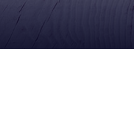
Ubícanos