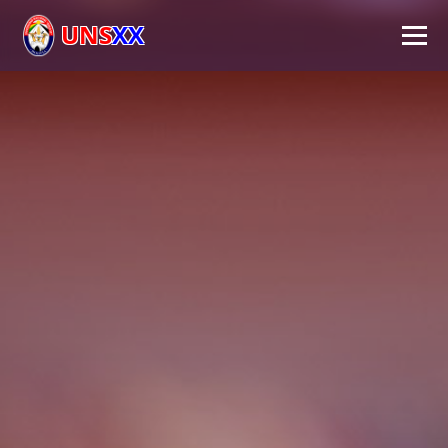
UNS
XX
Inicio
Universidad
Autoridades
Académico
Investigación
Extensión
FPS