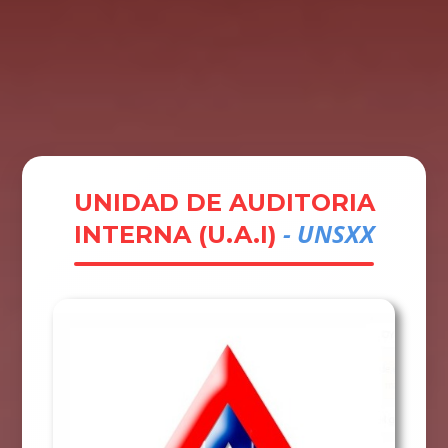
Tramites
Unidades
Contactos
Ingresar
UNIDAD DE AUDITORIA
- UNSXX
INTERNA (U.A.I)