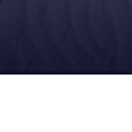
Ubícanos