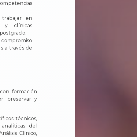
 competencias
 trabajar en
n y clínicas
 postgrado.
e compromiso
as a través de
, con formación
r, preservar y
icos-técnicos,
 analíticas del
álisis Clínico,