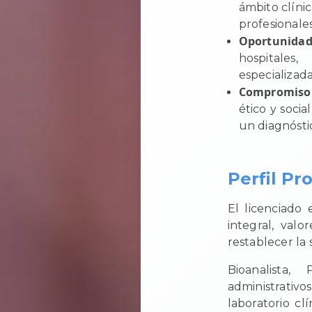
ámbito clíni
profesionales
Oportunida
hospitales,
especializad
Compromiso 
ético y socia
un diagnósti
Perfil Pr
El licenciado 
integral, val
restablecer la 
Bioanalista, 
administrativo
laboratorio cl