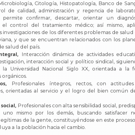
icrobiología, Citología, Histopatología, Banco de San
trol de calidad, administración y regencia de laborato
 permite confirmar, descartar, orientar un diagnós
el control del tratamiento médico; así mismo, ap
as investigaciones de los diferentes problemas de salud
viana, y que se encuentran relacionados con los pla
de salud del país.
ntegral,
Interacción dinámica de actividades educat
vestigación, interacción social y político sindical, siguien
e la Universidad Nacional Siglo XX, orientada a la 
s orgánicos.
os,
Profesionales íntegros, rectos, con actitude
s, orientadas al servicio y el logro del bien común d
social,
Profesionales con alta sensibilidad social, predi
 uno mismo por los demás, buscando satisfacer n
 legítimas de la gente, constituyéndose en este proceso
fluya a la población hacia el cambio.