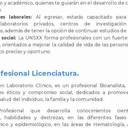
co y académico, quienes te guiarán en el desarrollo de
.
des laborales:
Al egresar, estarás capacitado para
 laboratorios privados, centros de investigació
as, además de tener la opción de continuar estudios de
social:
La UNSXX forma profesionales con un fuert
l, orientados a mejorar la calidad de vida de las person
co preciso y oportuno.
ofesional Licenciatura.
en Laboratorio Clínico, es un profesional Bioanalista
ores éticos y compromiso social, dedicados a promove
salud del individuo, la familia y la comunidad.
Profesional que desarrolla conocimientos científ
s, habilidades y destrezas, en las diferentes fases
ínico y epidemiológico, en las áreas de Hematología, An