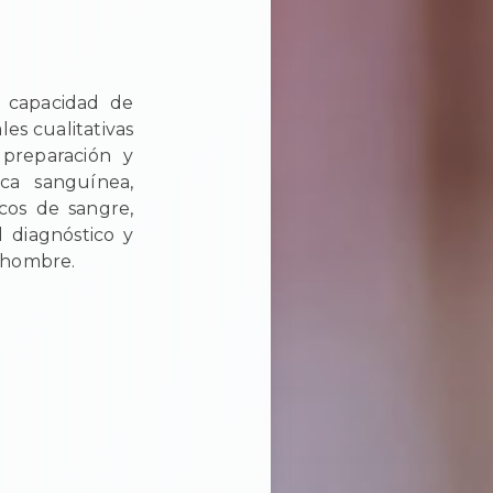
n capacidad de
es cualitativas
 preparación y
ica sanguínea,
ncos de sangre,
l diagnóstico y
l hombre.