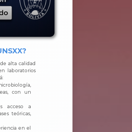
 UNSXX?
de alta calidad
n laboratorios
á:
robiología,
reas, con un
ás acceso a
es teóricas,
riencia en el