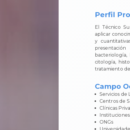
Perfil Pr
El Técnico Su
aplicar conoci
y cuantitativ
presentación 
bacteriología,
citología, his
tratamiento de
Campo Oc
Servicios de 
Centros de 
Clínicas Priv
Institucione
ONGs
Universidade