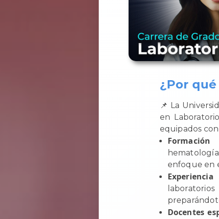
¿Por qué 
📌 La Universi
en Laboratori
equipados con 
Formación i
hematología
enfoque en el
Experiencia 
laboratorio
preparándote
Docentes es