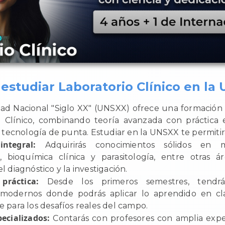
estudiar Laboratorio Clínico en la
dad Nacional "Siglo XX" (UNSXX) ofrece una formación 
o Clínico, combinando teoría avanzada con práctica e
tecnología de punta. Estudiar en la UNSXX te permitir
ntegral:
Adquirirás conocimientos sólidos en mic
, bioquímica clínica y parasitología, entre otras á
 diagnóstico y la investigación.
práctica:
Desde los primeros semestres, tendr
s modernos donde podrás aplicar lo aprendido en clas
 para los desafíos reales del campo.
pecializados:
Contarás con profesores con amplia expe