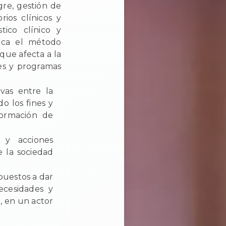
gre, gestión de
rios clínicos y
tico clínico y
lica el método
 que afecta a la
nes y programas
ivas entre la
do los fines y
formación de
s y acciones
e la sociedad
spuestos a dar
ecesidades y
, en un actor