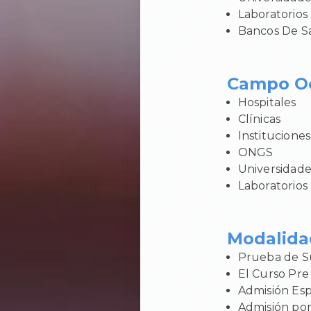
Laboratorios
Bancos De S
Campo Oc
Hospitales
Clínicas
Institucione
ONGS
Universidade
Laboratorios
Modalida
Prueba de Su
El Curso Pre 
Admisión Esp
Admisión por