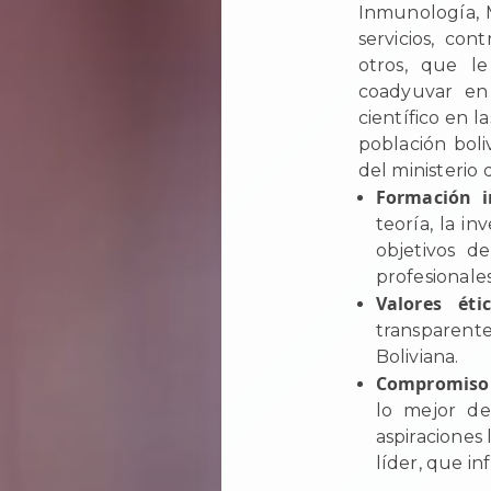
Inmunología, M
servicios, con
otros, que le
coadyuvar en 
científico en l
población boli
del ministerio 
Formación i
teoría, la in
objetivos d
profesionale
Valores étic
transparente
Boliviana.
Compromiso 
lo mejor de
aspiraciones
líder, que in