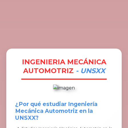
Tramites
Unidades
Contactos
Ingresar
INGENIERIA MECÁNICA
AUTOMOTRIZ
- UNSXX
¿Por qué estudiar Ingeniería
Mecánica Automotriz en la
UNSXX?